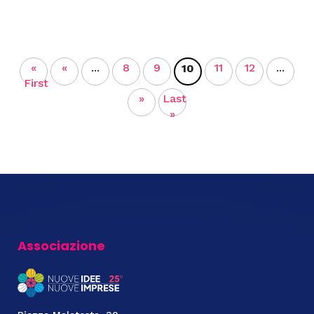
«
«
...
8
9
11
12
...
10
First
»
Last
»
Associazione