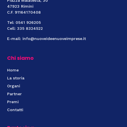
Piazza Malatesta, 30
47923 Rimini
C.F. 91164170408
Tel: 0541 926205
Cell: 335 8324522
E-mail: info@nuoveideenuoveimprese.it
Chi siamo
Home
La storia
Organi
Partner
Premi
Contatti