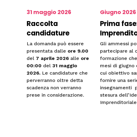
31 maggio 2026
Giugno 2026
Raccolta
Prima fase:
candidature
Imprendito
La domanda può essere
Gli ammessi po
presentata dalle
ore 9.00
partecipare al 
del
7 aprile 2026
alle
ore
formazione che 
00:00
del
31 maggio
mesi di giugno e
2026.
Le candidature che
cui obiettivo sa
perverranno oltre detta
fornire una seri
scadenza non verranno
insegnamenti p
prese in considerazione.
stesura dell’Id
Imprenditoriale