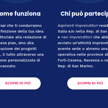
ome funziona
Chi può parteci
fasi che ti condurranno
Aspiranti imprenditori
resid
finizione della tua idea
Italia e/o nella Rep. di Sa
itoriale alla redazione di
e
n
eo imprenditori
che abb
ess plan, sino alla
avviato un’attività imprend
azione dei progetti
avente sede o almeno una
i, il tutto attraverso una
operativa nelle province di
one personalizzata di
Forlì-Cesena, Ravenna o ne
avanzato.
Rep. di San Marino.
SCOPRI DI PIÙ
SCOPRI DI PIÙ