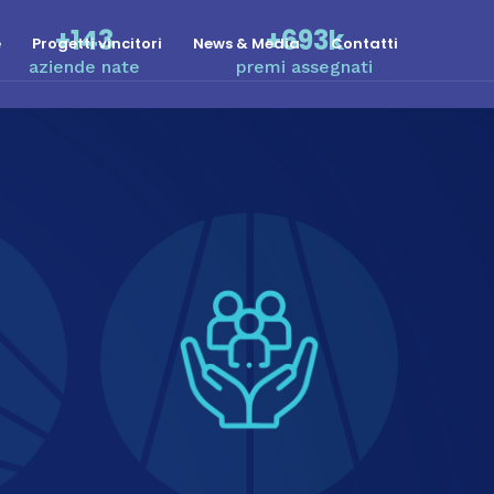
+143
+693k
e
Progetti vincitori
News & Media
Contatti
aziende nate
premi assegnati