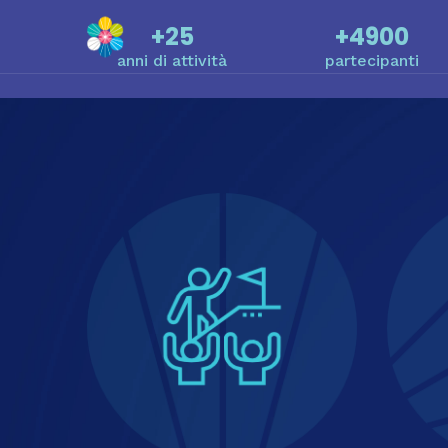
+25
+4900
anni di attività
partecipanti