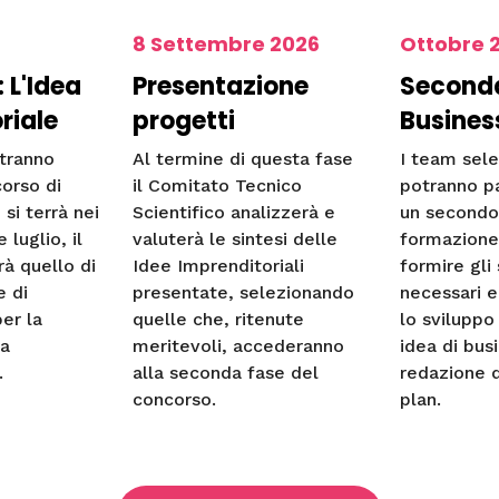
8 Settembre 2026
Ottobre 
 L'Idea
Presentazione
Seconda 
riale
progetti
Busines
tranno
Al termine di questa fase
I team sele
corso di
il Comitato Tecnico
potranno p
si terrà nei
Scientifico analizzerà e
un secondo
 luglio, il
valuterà le sintesi delle
formazione,
rà quello di
Idee Imprenditoriali
formire gli
e di
presentate, selezionando
necessari e
er la
quelle che, ritenute
lo sviluppo
ea
meritevoli, accederanno
idea di busi
.
alla seconda fase del
redazione d
concorso.
plan.