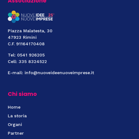
Associazione
Piazza Malatesta, 30
47923 Rimini
C.F. 91164170408
Tel: 0541 926205
Cell: 335 8324522
E-mail: info@nuoveideenuoveimprese.it
Chi siamo
Home
La storia
Organi
Partner