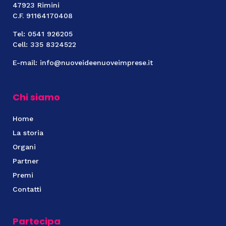
47923 Rimini
C.F. 91164170408
Tel: 0541 926205
Cell: 335 8324522
E-mail: info@nuoveideenuoveimprese.it
Chi siamo
Home
La storia
Organi
Partner
Premi
Contatti
Partecipa