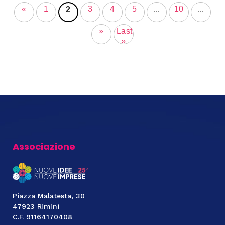
«
1
3
4
5
...
10
...
2
»
Last
»
Associazione
Piazza Malatesta, 30
47923 Rimini
C.F. 91164170408