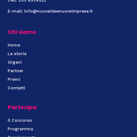
Cell: 335 8324522
E-mail: info@nuoveideenuoveimprese.it
Chi siamo
Home
La storia
Organi
Partner
Premi
Contatti
Partecipa
Il Concorso
Programma