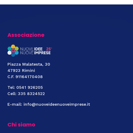
Associazione
Piazza Malatesta, 30
47923 Rimini
C.F. 91164170408
Tel: 0541 926205
Cell: 335 8324522
E-mail: info@nuoveideenuoveimprese.it
Chi siamo