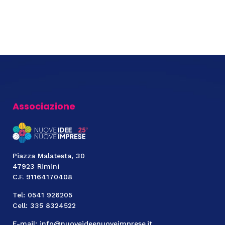
Associazione
Piazza Malatesta, 30
47923 Rimini
C.F. 91164170408
Tel: 0541 926205
Cell: 335 8324522
E-mail: info@nuoveideenuoveimprese.it