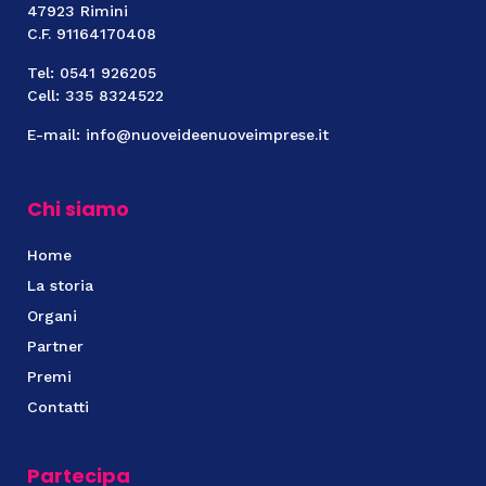
47923 Rimini
C.F. 91164170408
Tel: 0541 926205
Cell: 335 8324522
E-mail: info@nuoveideenuoveimprese.it
Chi siamo
Home
La storia
Organi
Partner
Premi
Contatti
Partecipa